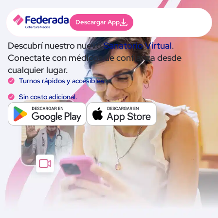
Descargar App
Tu
salud,
así de cerca
Descubrí nuestro nuevo
Sanatorio Virtual
.
Conectate con médicos de confianza desde
cualquier lugar.
Turnos rápidos y accesibles.
Sin costo adicional.